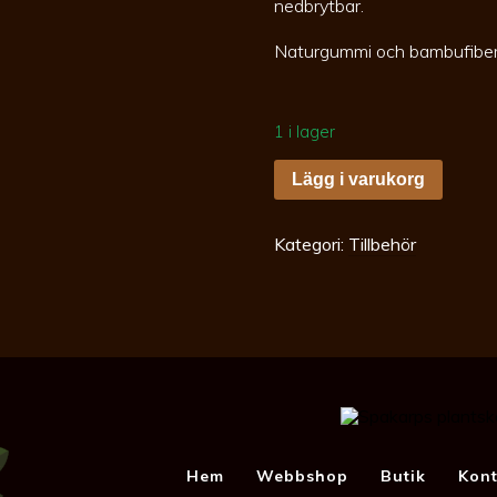
nedbrytbar.
Naturgummi och bambufiber
1 i lager
Bambuhandske
Lägg i varukorg
strl
9
mängd
Kategori:
Tillbehör
Hem
Webbshop
Butik
Kont