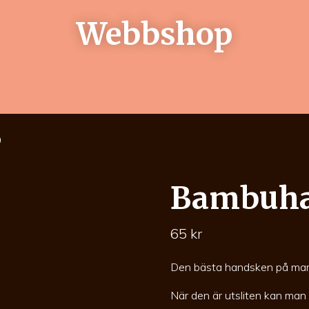
Webbshop
9
Bambuhan
65
kr
Den bästa handsken på markn
När den är utsliten kan man