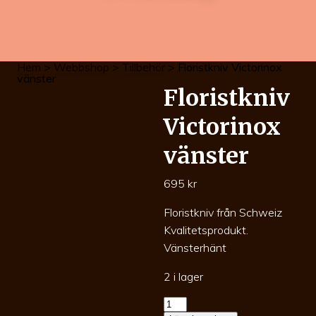
Hem
>
Webbshop
>
Tillbehör
> Floristkniv Victorinox
vänster
Floristkniv
Victorinox
vänster
695
kr
Floristkniv från Schweiz
Kvalitetsprodukt.
Vänsterhänt
2 i lager
Floristkniv
Victorinox