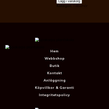
Lägg i varukorg
vänster
Kategori:
Tillbehör
mängd
Hem
Webbshop
Butik
Kontakt
Anläggning
Köpvillkor & Garanti
Integritetspolicy