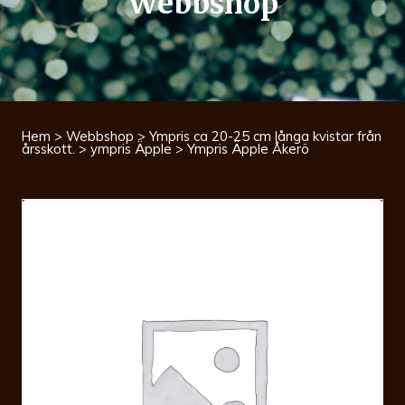
Webbshop
Hem
>
Webbshop
>
Ympris ca 20-25 cm långa kvistar från
årsskott.
>
ympris Äpple
> Ympris Äpple Åkerö