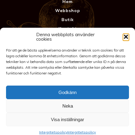
Hem
Webbshop
Butik
Kontakt
Denna webbplats använder
Anläggning
cookies
Köpvillkor & Garanti
För att ge de bästa upplevelserna använder vi teknik som cookies för att
Integritetspolicy
lagra och/eller komma åt enhetsinformation. Genom att godkänna dessa
tekniker kan vi behandla data som surfbeteende eller unika ID:n på denna
webbplats. Att inte samtycka eller återkalla samtycke kan påverka vissa
funktioner och funktioner negativt.
Godkänn
Neka
©2026 Spakarps plantskola
Visa inställningar
070-417 86 70
-
spakarp@outlook.com
-
Spakarp 1, 575 95
Integritetspolicy
Integritetspolicy