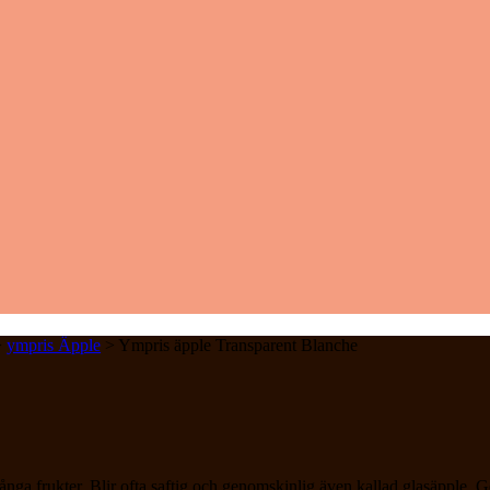
>
ympris Äpple
> Ympris äpple Transparent Blanche
ånga frukter. Blir ofta saftig och genomskinlig även kallad glasäpple. G