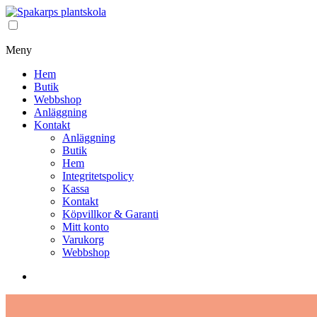
Meny
Hem
Butik
Webbshop
Anläggning
Kontakt
Anläggning
Butik
Hem
Integritetspolicy
Kassa
Kontakt
Köpvillkor & Garanti
Mitt konto
Varukorg
Webbshop