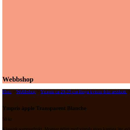
Webbshop
Hem
>
Webbshop
>
Ympris ca 20-25 cm långa kvistar från årsskott.
Ympris äpple Transparent Blanche
50
kr
Klassisk sommarfrukt. Mognar tidigt med vitgula stora kantiga lite avl